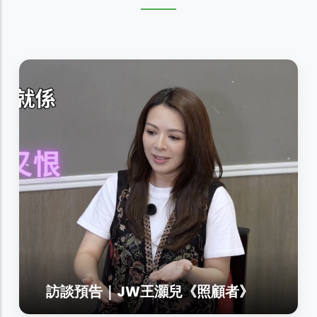
訪談預告｜JW王灝兒《照顧者》