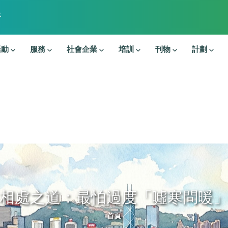
k
活動
服務
社會企業
培訓
刊物
計劃
相處之道：最怕過度「噓寒問暖
導航連結
首頁