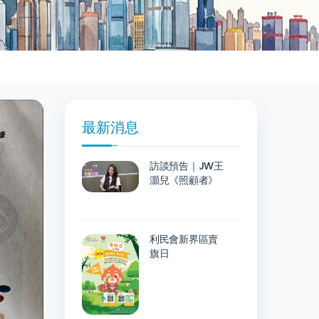
最新消息
訪談預告｜JW王
灝兒《照顧者》
利民會新界區賣
旗日