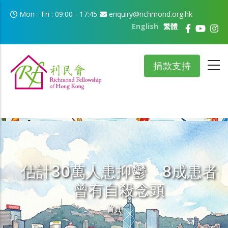
移至主內容
Mon - Fri : 09:00 - 17:45
enquiry@richmond.org.hk
English
繁體
捐款支持
估計30萬人患抑鬱 8成患者
曾有自殺念頭
導航連結
首頁