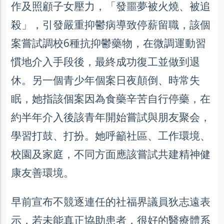
作及照顧子女壓力，「發噩夢被火燒、被追
殺」，引發嚴重抑鬱病導致停薪留職，該個
案嘗試調校6種抗抑鬱藥物，在微調運動習
慣地介入手段後，最終成功復工並做到退
休。另一個青少年個案日夜顛倒、時常失
眠，她指該個案因為食藥辛苦自行停藥，在
約半年介入後該青年開始嘗試與朋友聚会，
學習打鼓、打扮。她呼籲社區、工作環境、
校園及家庭，不同方面應該嘗試共建精神健
康友善環境。
早前宣布不競逐連任的社福界議員狄志遠表
示，若未能真正協助患者，很好的醫療體系