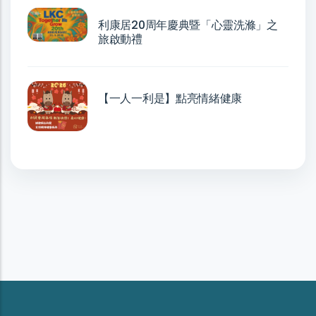
利康居20周年慶典暨「心靈洗滌」之
旅啟動禮
【一人一利是】點亮情緒健康