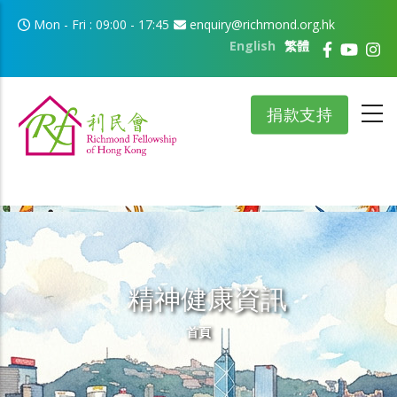
移至主內容
Mon - Fri : 09:00 - 17:45
enquiry@richmond.org.hk
English
繁體
捐款支持
精神健康資訊
導航連結
首頁