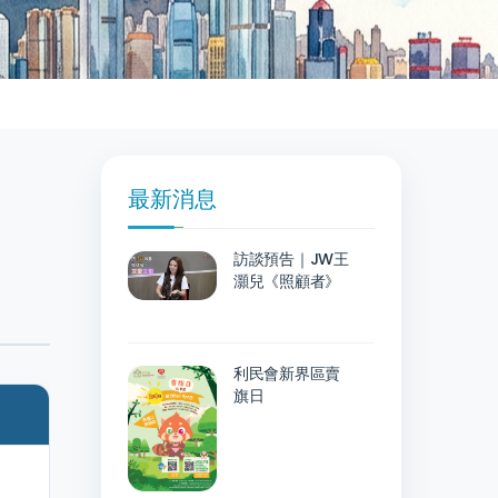
最新消息
訪談預告｜JW王
灝兒《照顧者》
利民會新界區賣
旗日