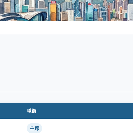
職銜
主席