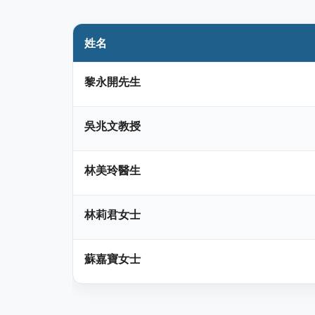
姓名
黎永開先生
吳兆文教授
林美玲醫生
林莉君女士
蘇嘉寶女士