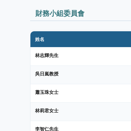
財務小組委員會
姓名
林志輝先生
吳日嵐教授
蕭玉珠女士
林莉君女士
李智仁先生