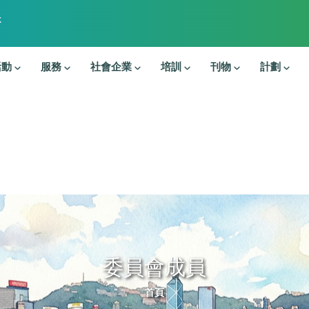
k
活動
服務
社會企業
培訓
刊物
計劃
委員會成員
導航連結
首頁