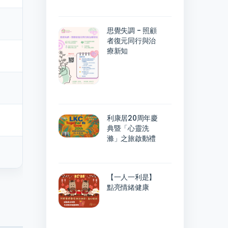
思覺失調 - 照顧
者復元同行與治
療新知
利康居20周年慶
典暨「心靈洗
滌」之旅啟動禮
【一人一利是】
點亮情緒健康