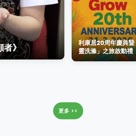
利康居20周年慶典暨
顧者》
靈洗滌」之旅啟動禮
更多 >>