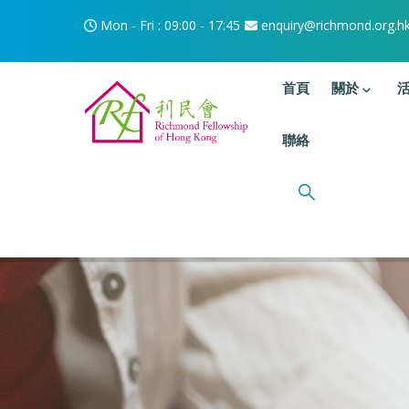
移至主內容
Mon - Fri : 09:00 - 17:45
enquiry@richmond.org.h
主選單
首頁
關於
聯絡