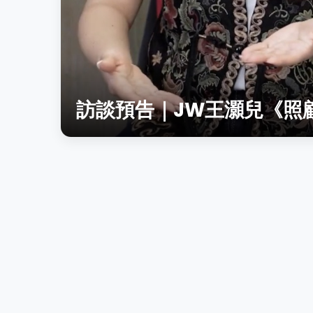
訪談預告｜JW王灝兒《照