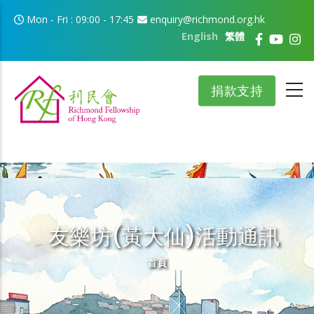
移至主內容
Mon - Fri : 09:00 - 17:45
enquiry@richmond.org.hk
English
繁體
捐款支持
友樂坊(黃大仙)活動通訊
導航連結
首頁