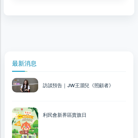
最新消息
訪談預告｜JW王灝兒《照顧者》
利民會新界區賣旗日