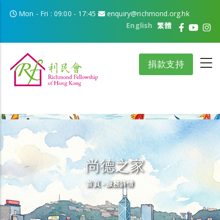
移至主內容
Mon - Fri : 09:00 - 17:45
enquiry@richmond.org.hk
English
繁體
捐款支持
尚德之家
導航連結
首頁
-
服務詳情