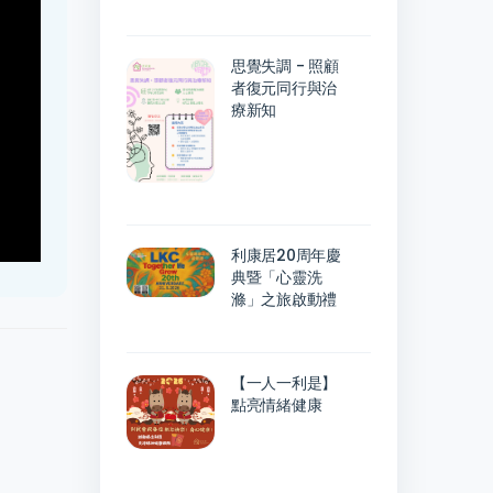
思覺失調 - 照顧
者復元同行與治
療新知
利康居20周年慶
典暨「心靈洗
滌」之旅啟動禮
【一人一利是】
點亮情緒健康