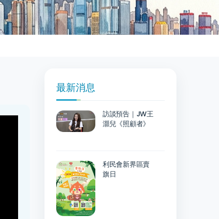
最新消息
訪談預告｜JW王
灝兒《照顧者》
利民會新界區賣
旗日