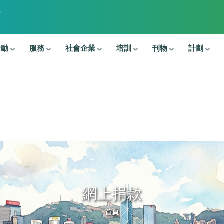
k
活動
服務
社會企業
培訓
刊物
計劃
網上捐款
導航連結
首頁