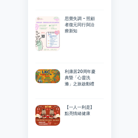
思覺失調 - 照顧
者復元同行與治
療新知
利康居20周年慶
典暨「心靈洗
滌」之旅啟動禮
【一人一利是】
點亮情緒健康