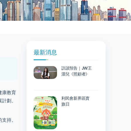
最新消息
訪談預告｜JW王
灝兒《照顧者》
健康教育
利民會新界區賣
展計劃、
旗日
的支持。