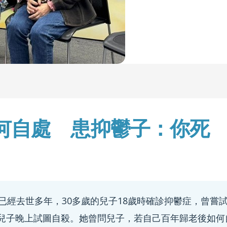
何自處 患抑鬱子：你死
已經去世多年，30多歲的兒子18歲時確診抑鬱症，曾嘗
兒子晚上試圖自殺。她曾問兒子，若自己百年歸老後如何