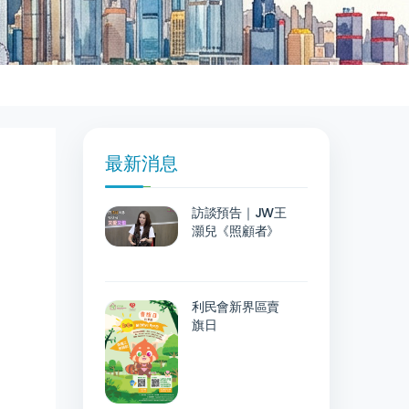
最新消息
訪談預告｜JW王
灝兒《照顧者》
利民會新界區賣
旗日