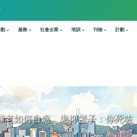
k
活動
服務
社會企業
培訓
刊物
計劃
歸老如何自處 患抑鬱子：你死咗
導航連結
首頁