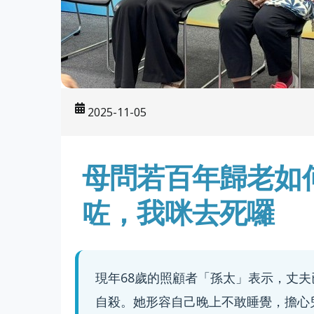
2025-11-05
母問若百年歸老如
咗，我咪去死囉
現年68歲的照顧者「孫太」表示，丈夫
自殺。她形容自己晚上不敢睡覺，擔心