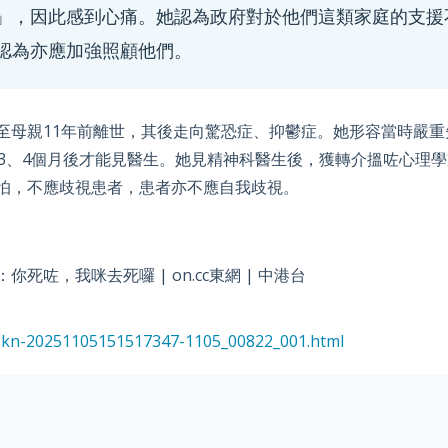
」，因此感到心痛。她認為政府對於他們這類家庭的支援
認為亦應加強照顧他們。
至母親11年前離世，其後走向驚恐症、抑鬱症。她形容當時嚴重
3、4個月後才能見醫生。她見精神科醫生後，獲轉介搵咗心理
怕，不應歧視患者，患者亦不應自我歧視。
咗，我咪去死囉 | on.cc東網 | 中港台
/bkn-20251105151517347-1105_00822_001.html