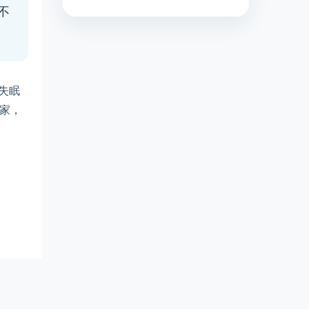
不
失眠
學家，