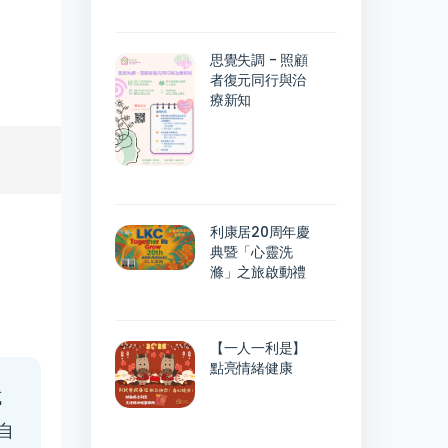
思覺失調 - 照顧
者復元同行與治
療新知
利康居20周年慶
典暨「心靈洗
滌」之旅啟動禮
【一人一利是】
點亮情緒健康
試
自