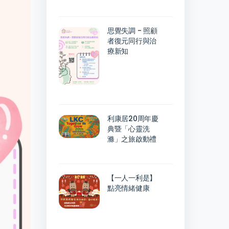
思覺失調 - 照顧
者復元同行與治
療新知
利康居20周年慶
典暨「心靈洗
滌」之旅啟動禮
【一人一利是】
點亮情緒健康