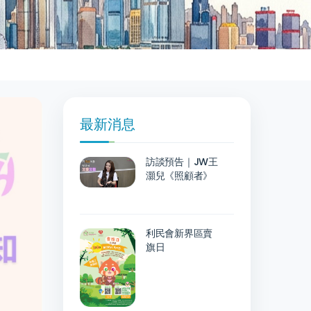
最新消息
訪談預告｜JW王
灝兒《照顧者》
利民會新界區賣
旗日