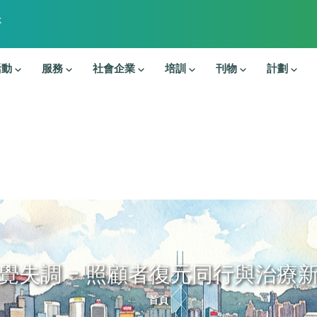
k
活動
服務
社會企業
培訓
刊物
計劃
覺失調 - 照顧者復元同行與治療
導航連結
首頁