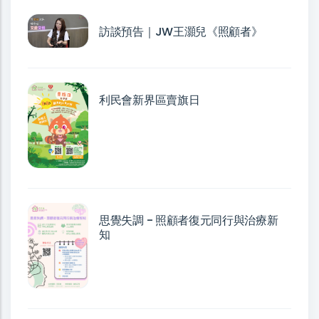
訪談預告｜JW王灝兒《照顧者》
利民會新界區賣旗日
思覺失調 - 照顧者復元同行與治療新
知