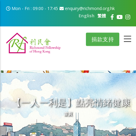
移至主內容
Mon - Fri : 09:00 - 17:45
enquiry@richmond.org.hk
English
繁體
捐款支持
【一人一利是】點亮情緒健康
導航連結
首頁