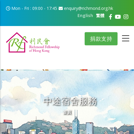
移至主內容
Mon - Fri : 09:00 - 17:45
enquiry@richmond.org.hk
English
繁體
捐款支持
中途宿舍服務
導航連結
首頁