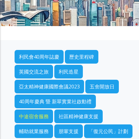
利民會40周年誌慶選單
利民會40周年誌慶
歷史里程碑
英國交流之旅
利民造星
亞太精神健康國際會議2023
五舍開放日
40周年慶典 暨 新翠實業社啟動禮
中途宿舍服務
社區精神健康支援
輔助就業服務
朋輩支援
「復元公民」計劃