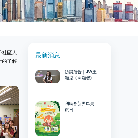
予社區人
最新消息
士的了解
訪談預告｜JW王
灝兒《照顧者》
利民會新界區賣
旗日