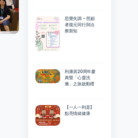
思覺失調 - 照顧
者復元同行與治
療新知
利康居20周年慶
典暨「心靈洗
滌」之旅啟動禮
【一人一利是】
點亮情緒健康