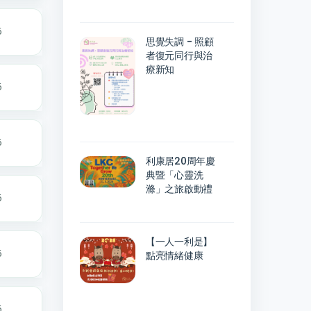
6
思覺失調 - 照顧
者復元同行與治
療新知
6
6
利康居20周年慶
典暨「心靈洗
滌」之旅啟動禮
6
【一人一利是】
6
點亮情緒健康
6