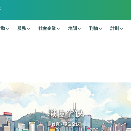
k
活動
服務
社會企業
培訓
刊物
計劃
職位空缺
導航連結
首頁
-
職位空缺