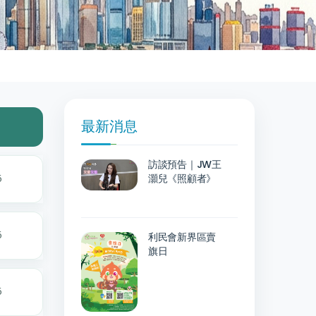
最新消息
到小
訪談預告｜JW王
6
灝兒《照顧者》
6
利民會新界區賣
旗日
6