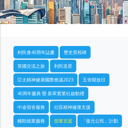
利民會40周年誌慶選單
利民會40周年誌慶
歷史里程碑
英國交流之旅
利民造星
亞太精神健康國際會議2023
五舍開放日
40周年慶典 暨 新翠實業社啟動禮
中途宿舍服務
社區精神健康支援
輔助就業服務
朋輩支援
「復元公民」計劃