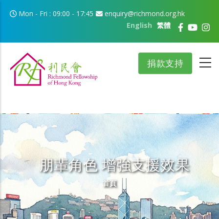
移至主內容
Mon - Fri : 09:00 - 17:45
enquiry@richmond.org.hk
English
繁體
捐款支持
朋輩角色 增強支援效果
導航連結
首頁