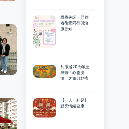
思覺失調 - 照顧
者復元同行與治
療新知
利康居20周年慶
典暨「心靈洗
滌」之旅啟動禮
【一人一利是】
點亮情緒健康