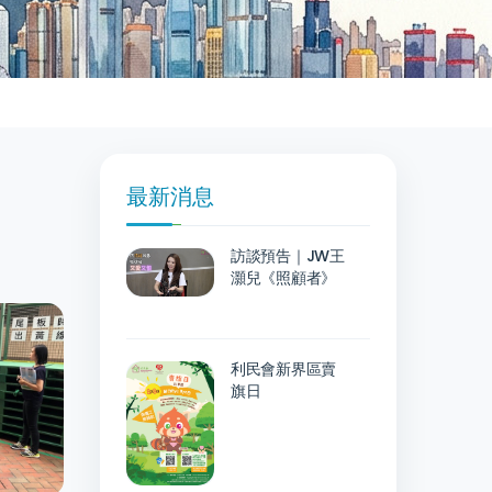
最新消息
訪談預告｜JW王
灝兒《照顧者》
利民會新界區賣
旗日