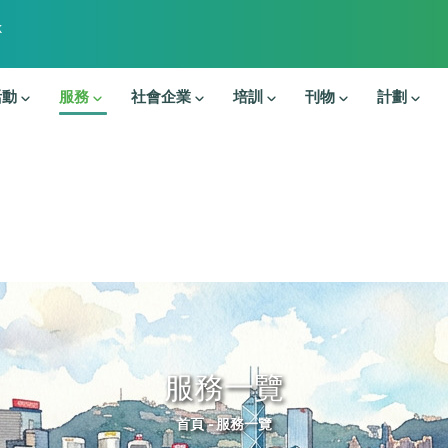
k
活動
服務
社會企業
培訓
刊物
計劃
服務一覽
導航連結
首頁
-
服務一覽