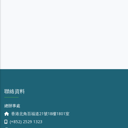
聯絡資料
總辦事處
香港北角百福道21號18樓1801室
(+852) 2529 1323