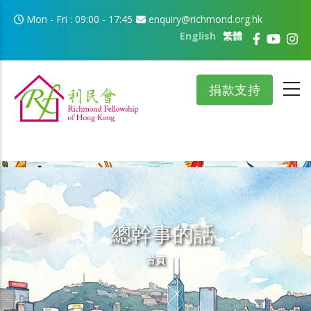
移至主內容
Mon - Fri : 09:00 - 17:45
enquiry@richmond.org.hk
English
繁體
捐款支持
總幹事的話
導航連結
首頁