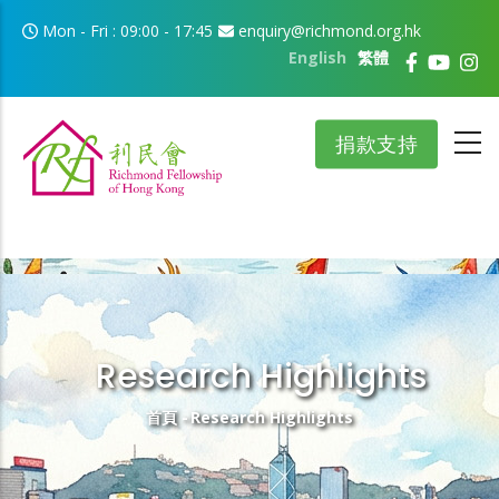
移至主內容
Mon - Fri : 09:00 - 17:45
enquiry@richmond.org.hk
English
繁體
捐款支持
Research Highlights
導航連結
首頁
-
Research Highlights