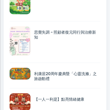
思覺失調 - 照顧者復元同行與治療新
知
利康居20周年慶典暨「心靈洗滌」之
旅啟動禮
【一人一利是】點亮情緒健康