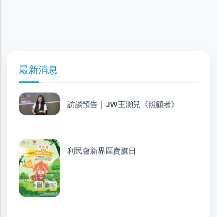
最新消息
訪談預告｜JW王灝兒《照顧者》
利民會新界區賣旗日