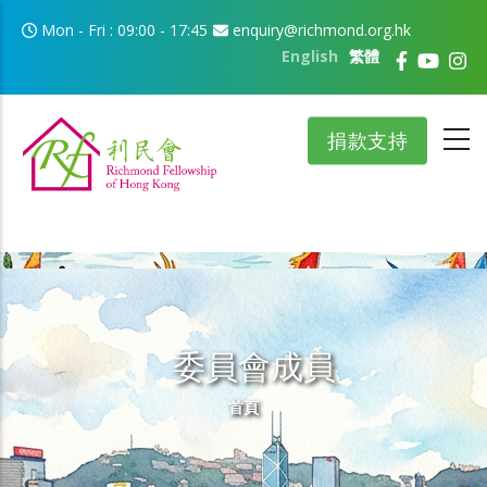
移至主內容
Mon - Fri : 09:00 - 17:45
enquiry@richmond.org.hk
English
繁體
捐款支持
委員會成員
導航連結
首頁