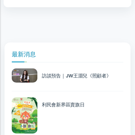
最新消息
訪談預告｜JW王灝兒《照顧者》
利民會新界區賣旗日