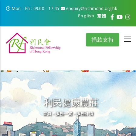
移至主內容
Mon - Fri : 09:00 - 17:45
enquiry@richmond.org.hk
English
繁體
捐款支持
利民健康農莊
導航連結
首頁
-
服務一覽
-
服務詳情