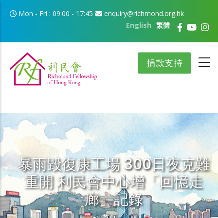
移至主內容
Mon - Fri : 09:00 - 17:45
enquiry@richmond.org.hk
English
繁體
捐款支持
暴雨毀復康工場 300日夜克難
重開 利民會中心增「回憶走
廊」記錄
導航連結
首頁