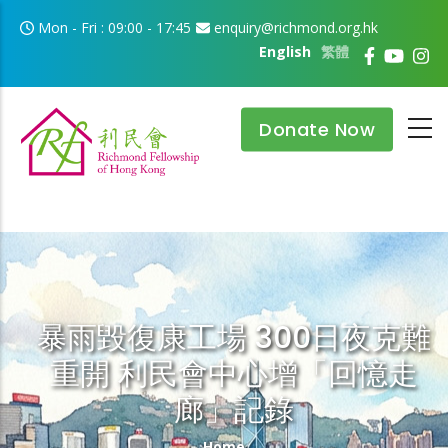
Skip to main content
Mon - Fri : 09:00 - 17:45
enquiry@richmond.org.hk
English
繁體
Donate Now
暴雨毀復康工場 300日夜克難
重開 利民會中心增「回憶走
廊」記錄
Breadcrumb
Home