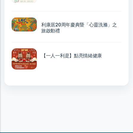
利康居20周年慶典暨「心靈洗滌」之
旅啟動禮
【一人一利是】點亮情緒健康