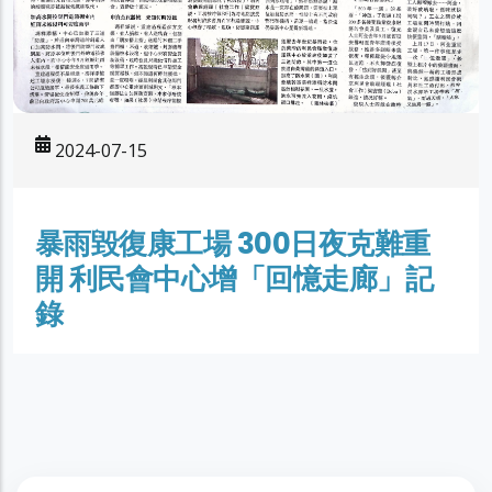
2024-07-15
暴雨毀復康工場 300日夜克難重
開 利民會中心增「回憶走廊」記
錄