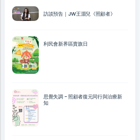
訪談預告｜JW王灝兒《照顧者》
利民會新界區賣旗日
思覺失調 - 照顧者復元同行與治療新
知