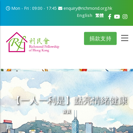
移至主內容
Mon - Fri : 09:00 - 17:45
enquiry@richmond.org.hk
English
繁體
捐款支持
【一人一利是】點亮情緒健康
導航連結
首頁