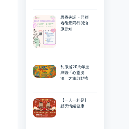
思覺失調 - 照顧
者復元同行與治
療新知
利康居20周年慶
典暨「心靈洗
滌」之旅啟動禮
【一人一利是】
點亮情緒健康