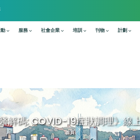
k
活動
服務
社會企業
培訓
刊物
計劃
醫解碼: COVID-19症狀調理》線
導航連結
首頁