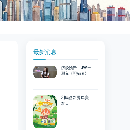
最新消息
訪談預告｜JW王
灝兒《照顧者》
利民會新界區賣
旗日