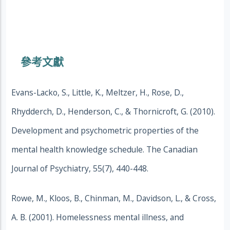
參考文獻
Evans-Lacko, S., Little, K., Meltzer, H., Rose, D.,
Rhydderch, D., Henderson, C., & Thornicroft, G. (2010).
Development and psychometric properties of the
mental health knowledge schedule. The Canadian
Journal of Psychiatry, 55(7), 440-448.
Rowe, M., Kloos, B., Chinman, M., Davidson, L., & Cross,
A. B. (2001). Homelessness mental illness, and