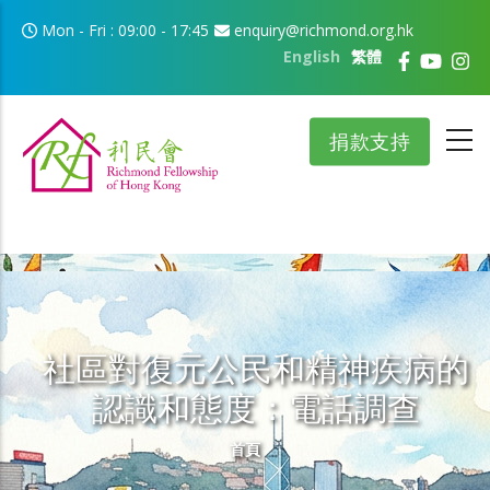
移至主內容
Mon - Fri : 09:00 - 17:45
enquiry@richmond.org.hk
English
繁體
捐款支持
社區對復元公民和精神疾病的
認識和態度：電話調查
導航連結
首頁