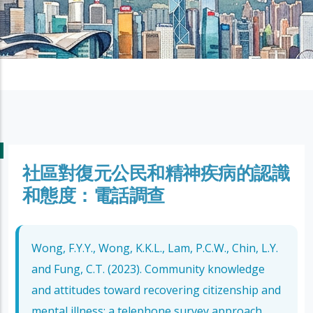
社區對復元公民和精神疾病的認識
和態度：電話調查
Wong, F.Y.Y., Wong, K.K.L., Lam, P.C.W., Chin, L.Y.
and Fung, C.T. (2023). Community knowledge
and attitudes toward recovering citizenship and
mental illness: a telephone survey approach.