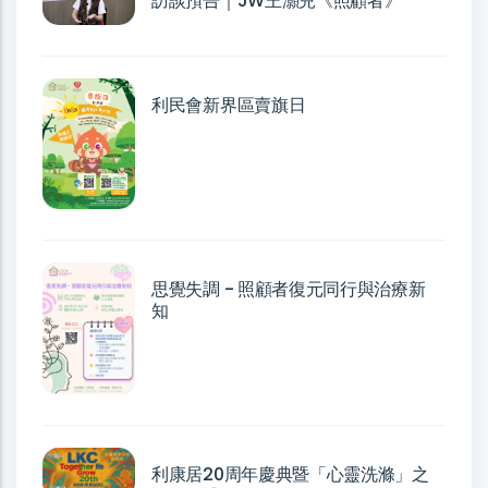
訪談預告｜JW王灝兒《照顧者》
利民會新界區賣旗日
思覺失調 - 照顧者復元同行與治療新
知
利康居20周年慶典暨「心靈洗滌」之