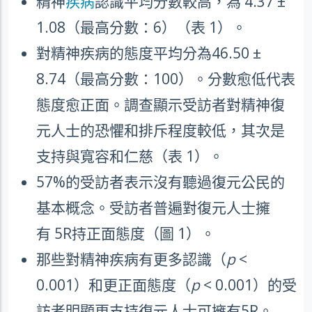
精神
疾病
認識平均分數較高，為
4.37 ±
1.08
（最高分數：
6
）（表
1
）。
對精神疾病的態度平均分為
46.50 ±
8.74
（最高分數：
100
）。分數愈低代表
態度愈正面。調查顯示受訪者對精神復
元人士的恐懼和排斥程度較低，其次是
支持與寬容和仁慈（表
1
）。
57%
的受訪者表示沒有聽過復元公民的
基本概念。受訪者普遍對復元人士擁
有
5R
持正面態度（圖
1
）。
那些對精神疾病有更多認識（
p
<
0.001
）和更正面態度（
p
< 0.001
）的受
訪者明顯更支持復元人士可擁有
5R
。