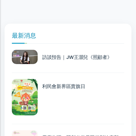
最新消息
訪談預告｜JW王灝兒《照顧者》
利民會新界區賣旗日