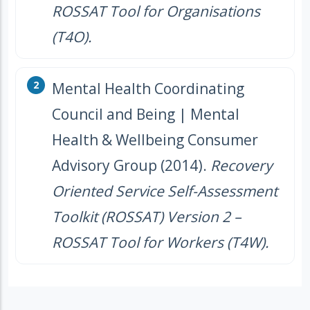
ROSSAT Tool for Organisations
(T4O).
Mental Health Coordinating
Council and Being | Mental
Health & Wellbeing Consumer
Advisory Group (2014).
Recovery
Oriented Service Self-Assessment
Toolkit (ROSSAT) Version 2 –
ROSSAT Tool for Workers (T4W).