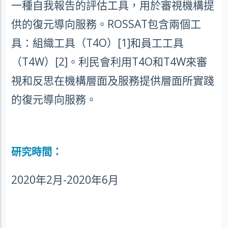
一種自我報告的評估工具，用於審視機構提
供的復元導向服務。
ROSSAT
包含兩個工
具：組織工具（
T4O
）
[1]
和員工工具
（
T4W
）
[2]
。利民會利用
T4O
和
T4W
來審
視和反思在機構層面及服務提供層面所實踐
的復元導向服務。
研究時間：
2020
年
2
月
-2020
年
6
月