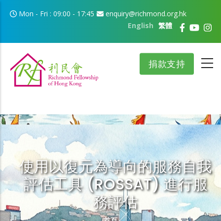
移至主內容
Mon - Fri : 09:00 - 17:45
enquiry@richmond.org.hk
English
繁體
捐款支持
使用以復元為導向的服務自我
評估工具 (ROSSAT) 進行服
務評估
導航連結
首頁