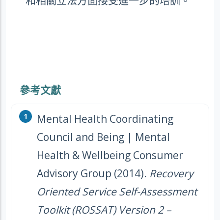
和相關立法方面接受進一步的培訓。
參考文獻
Mental Health Coordinating
Council and Being | Mental
Health & Wellbeing Consumer
Advisory Group (2014).
Recovery
Oriented Service Self-Assessment
Toolkit (ROSSAT) Version 2 –