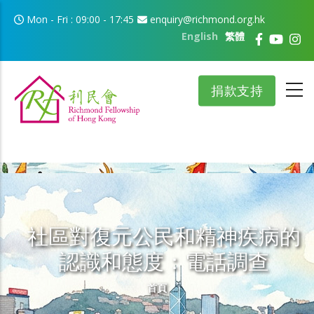
移至主內容
Mon - Fri : 09:00 - 17:45
enquiry@richmond.org.hk
English
繁體
捐款支持
社區對復元公民和精神疾病的
認識和態度：電話調查
導航連結
首頁