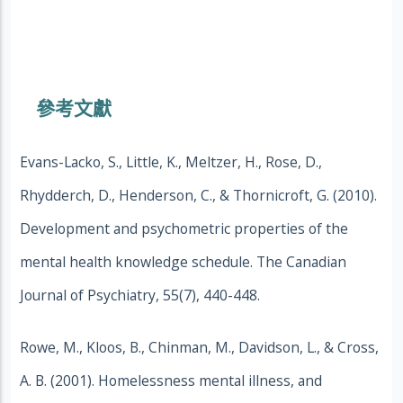
參考文獻
Evans-Lacko, S., Little, K., Meltzer, H., Rose, D.,
Rhydderch, D., Henderson, C., & Thornicroft, G. (2010).
Development and psychometric properties of the
mental health knowledge schedule. The Canadian
Journal of Psychiatry, 55(7), 440-448.
Rowe, M., Kloos, B., Chinman, M., Davidson, L., & Cross,
A. B. (2001). Homelessness mental illness, and