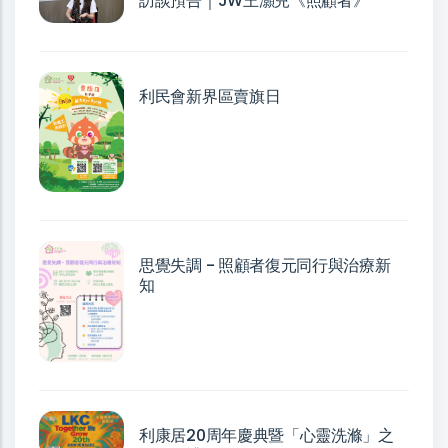
訪談預告｜JW王灝兒《照顧者》
利民會新界區賣旗日
思覺失調 - 照顧者復元同行與治療新
知
利康居20周年慶典暨「心靈洗滌」之