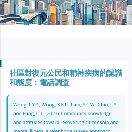
社區對復元公民和精神疾病的認識
和態度：電話調查
Wong, F.Y.Y., Wong, K.K.L., Lam, P.C.W., Chin, L.Y.
and Fung, C.T. (2023). Community knowledge
and attitudes toward recovering citizenship and
mental illness: a telephone survey approach.