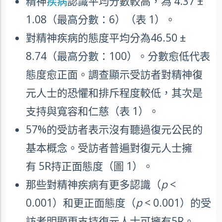
精神
疾病
認識平均分數較高，為
4.37 ±
1.08
（最高分數：
6
）（表
1
）。
對精神疾病的態度平均分為
46.50 ±
8.74
（最高分數：
100
）。分數愈低代表
態度愈正面。調查顯示受訪者對精神復
元人士的恐懼和排斥程度較低，其次是
支持與寬容和仁慈（表
1
）。
57%
的受訪者表示沒有聽過復元公民的
基本概念。受訪者普遍對復元人士擁
有
5R
持正面態度（圖
1
）。
那些對精神疾病有更多認識（
p
<
0.001
）和更正面態度（
p
< 0.001
）的受
訪者明顯更支持復元人士可擁有
5R
。