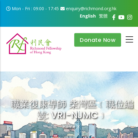
Skip to main content
Mon - Fri : 09:00 - 17:45
enquiry@richmond.org.hk
English
繁體
Donate Now
職業復康導師 柴灣區﹝職位編
號: VRI-NJMC﹞
Breadcrumb
Home