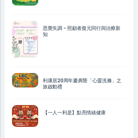
思覺失調 - 照顧者復元同行與治療新
知
利康居20周年慶典暨「心靈洗滌」之
旅啟動禮
【一人一利是】點亮情緒健康