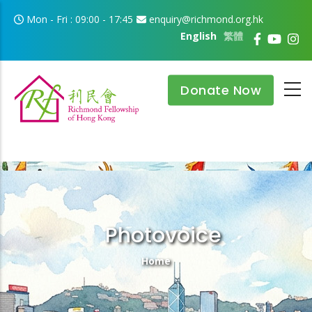
Skip to main content
Mon - Fri : 09:00 - 17:45
enquiry@richmond.org.hk
English
繁體
Donate Now
Photovoice
Breadcrumb
Home