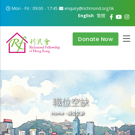
Skip to main content
Mon - Fri : 09:00 - 17:45
enquiry@richmond.org.hk
English
繁體
Donate Now
職位空缺
Breadcrumb
Home
-
職位空缺