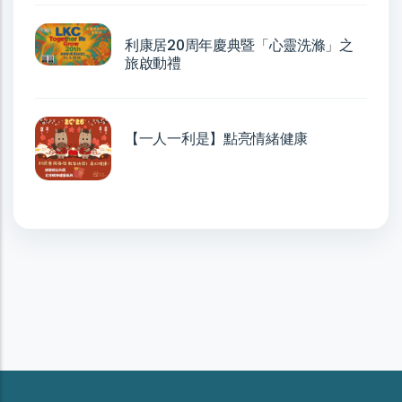
利康居20周年慶典暨「心靈洗滌」之
旅啟動禮
【一人一利是】點亮情緒健康