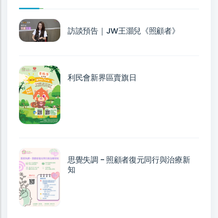
訪談預告｜JW王灝兒《照顧者》
利民會新界區賣旗日
思覺失調 - 照顧者復元同行與治療新
知