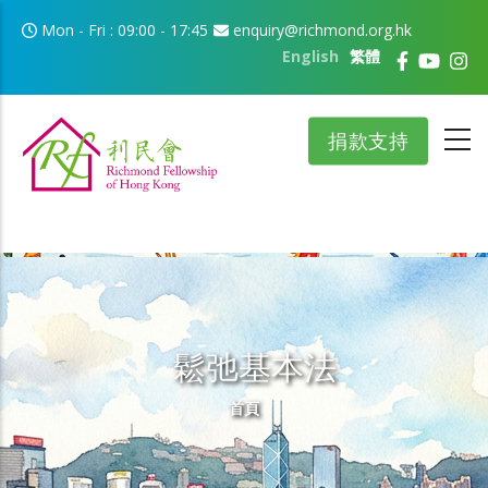
移至主內容
Mon - Fri : 09:00 - 17:45
enquiry@richmond.org.hk
English
繁體
捐款支持
鬆弛基本法
導航連結
首頁