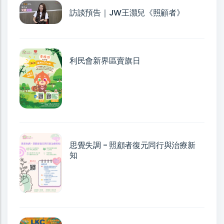
訪談預告｜JW王灝兒《照顧者》
利民會新界區賣旗日
思覺失調 - 照顧者復元同行與治療新
知