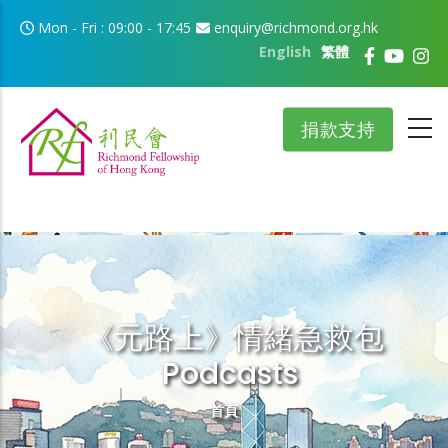
移至主內容
Mon - Fri : 09:00 - 17:45
enquiry@richmond.org.hk
English
繁體
捐款支持
《元路上》情緒急救包
Podcasts
導航連結
首頁