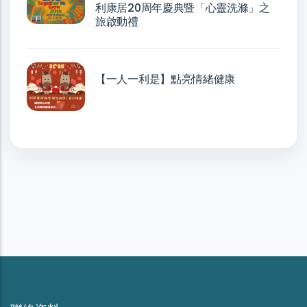
利康居20周年慶典暨「心靈洗滌」之
旅啟動禮
【一人一利是】點亮情緒健康