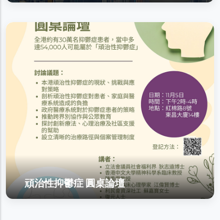
頑治性抑鬱症 圓桌論壇