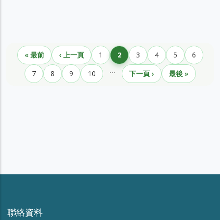
Pagination
« 最前
‹ 上一頁
1
2
3
4
5
6
First page
Previous page
Page
目前頁面
Page
Page
Page
Page
…
7
8
9
10
下一頁 ›
最後 »
Page
Page
Page
Page
下一頁
Last page
聯絡資料