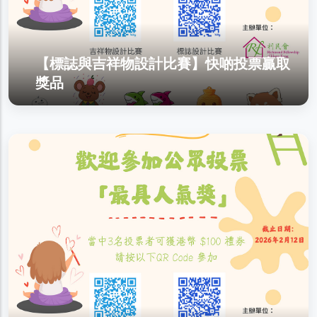
【標誌與吉祥物設計比賽】快啲投票贏取
獎品