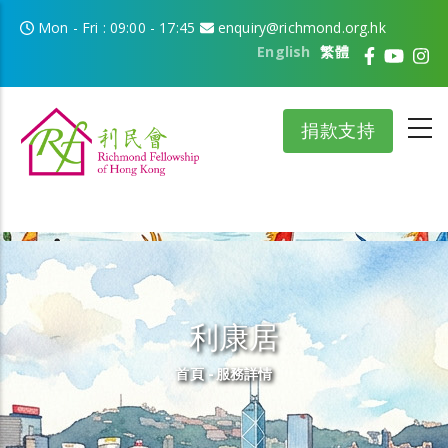
移至主內容
Mon - Fri : 09:00 - 17:45
enquiry@richmond.org.hk
English
繁體
捐款支持
利康居
導航連結
首頁
-
服務詳情