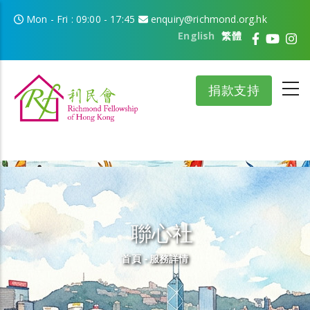
移至主內容
Mon - Fri : 09:00 - 17:45
enquiry@richmond.org.hk
English
繁體
捐款支持
聯心社
導航連結
首頁
-
服務詳情