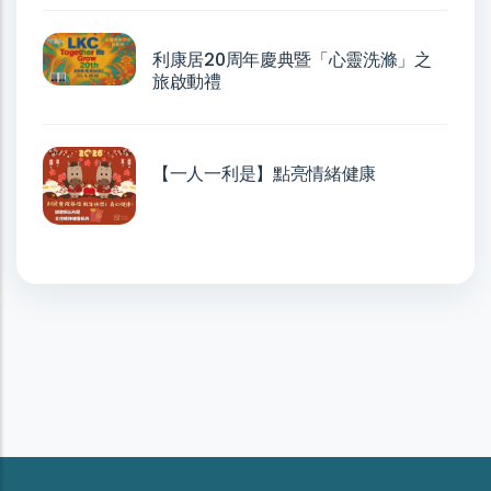
利康居20周年慶典暨「心靈洗滌」之
旅啟動禮
【一人一利是】點亮情緒健康