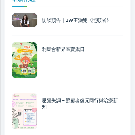
訪談預告｜JW王灝兒《照顧者》
利民會新界區賣旗日
思覺失調 - 照顧者復元同行與治療新
知