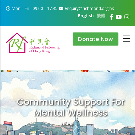
Skip to main content
Mon - Fri : 09:00 - 17:45
enquiry@richmond.org.hk
English
繁體
Donate Now
Community Support For
Mental Wellness
Breadcrumb
Home