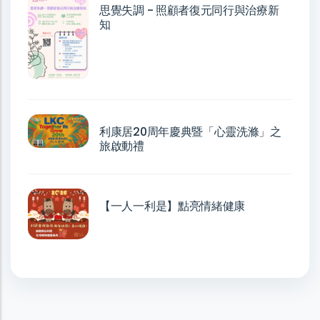
思覺失調 - 照顧者復元同行與治療新
知
利康居20周年慶典暨「心靈洗滌」之
旅啟動禮
【一人一利是】點亮情緒健康