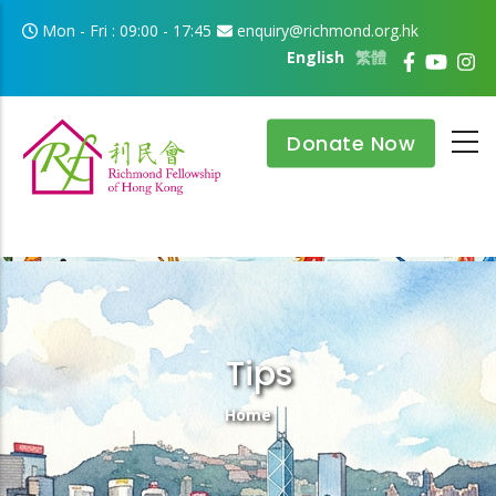
Skip to main content
Mon - Fri : 09:00 - 17:45
enquiry@richmond.org.hk
English
繁體
Donate Now
Tips
Breadcrumb
Home