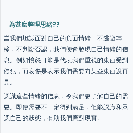
為甚麼整理思緒??
當我們坦誠面對自己的負面情緒，不逃避轉
移，不判斷否認，我們便會發現自己情緒的信
息。例如
憤怒可能是代表我們重視的
東西
受到
侵犯
，
而哀傷是表示我們需要向某些東西說再
見
。
認識這些情緒的信息
，
令我們更了解自己的需
要。即使需要不一定得到滿足
，
但能
認識和承
認
自己的狀態
，
有助我們應對現實
。