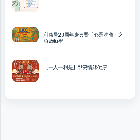
利康居20周年慶典暨「心靈洗滌」之
旅啟動禮
【一人一利是】點亮情緒健康