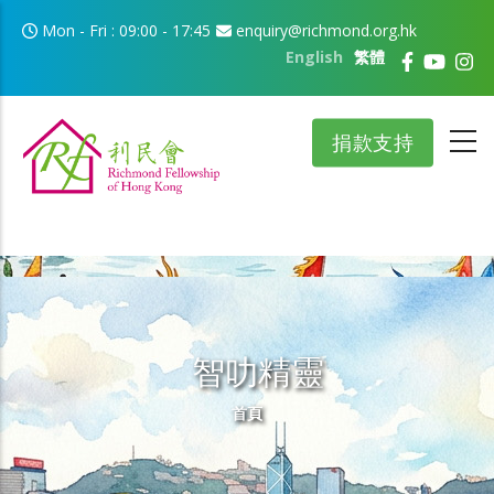
移至主內容
Mon - Fri : 09:00 - 17:45
enquiry@richmond.org.hk
English
繁體
捐款支持
智叻精靈
導航連結
首頁