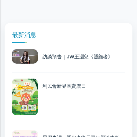
最新消息
訪談預告｜JW王灝兒《照顧者》
利民會新界區賣旗日