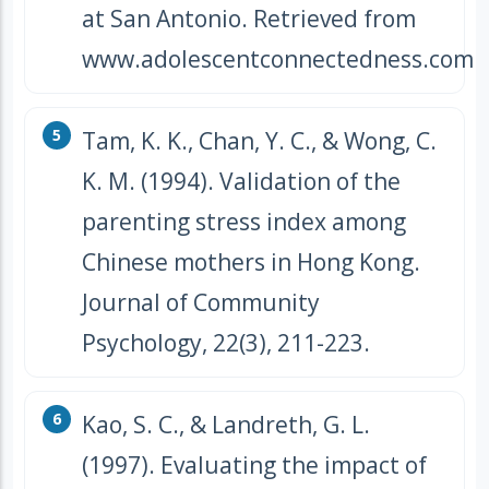
at San Antonio. Retrieved from
www.adolescentconnectedness.com
Tam, K. K., Chan, Y. C., & Wong, C.
K. M. (1994). Validation of the
parenting stress index among
Chinese mothers in Hong Kong.
Journal of Community
Psychology, 22(3), 211-223.
Kao, S. C., & Landreth, G. L.
(1997). Evaluating the impact of