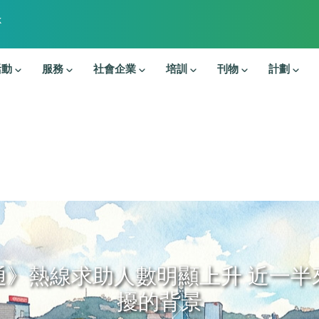
k
活動
服務
社會企業
培訓
刊物
計劃
通》熱線求助人數明顯上升 近一半
擾的背景