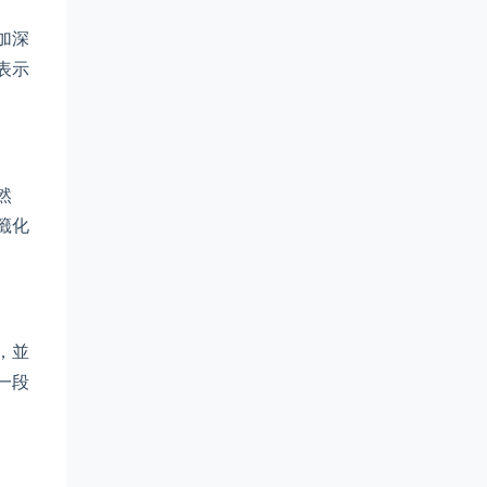
加深
表示
然
籤化
，並
一段