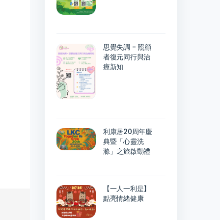
思覺失調 - 照顧
者復元同行與治
療新知
利康居20周年慶
典暨「心靈洗
滌」之旅啟動禮
【一人一利是】
點亮情緒健康