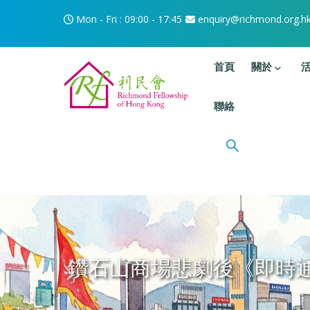
移至主內容
Mon - Fri : 09:00 - 17:45
enquiry@richmond.org.h
主選單
首頁
關於
聯絡
鑽石山商場悲劇後《即時