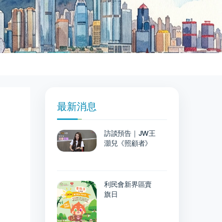
最新消息
訪談預告｜JW王
灝兒《照顧者》
利民會新界區賣
旗日