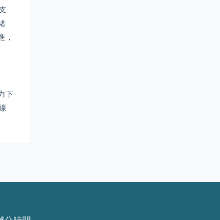
支
緒
進，
力下
線