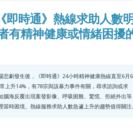
《即時通》熱線求助人數
電者有精神健康或情緒困擾
廣場悲劇發生後，《即時通》24小時精神健康熱線直至6月6
平常上升14%，有78宗與該暴力事件有關，尋求諮詢或求
如腦海反覆出現案發影像、呼吸困難、驚慌、拒絕外出等
理當時困境。熱線服務求助人數急遽上升的趨勢值得關注