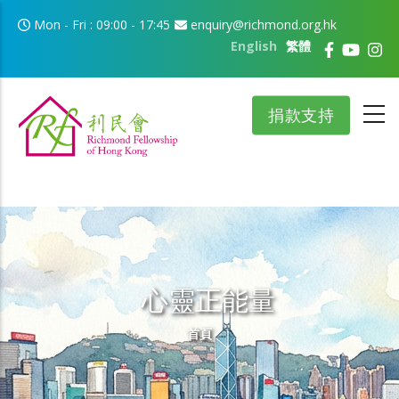
移至主內容
Mon - Fri : 09:00 - 17:45
enquiry@richmond.org.hk
English
繁體
捐款支持
心靈正能量
導航連結
首頁