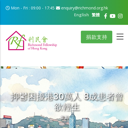
移至主內容
Mon - Fri : 09:00 - 17:45
enquiry@richmond.org.hk
English
繁體
捐款支持
抑鬱困擾港30萬人 8成患者曾
欲輕生
導航連結
首頁