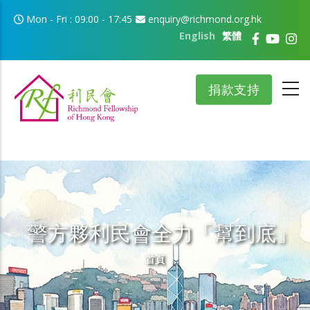
移至主內容
Mon - Fri : 09:00 - 17:45
enquiry@richmond.org.hk
English
繁體
捐款支持
警方夥利民會全力「幫到底」
導航連結
首頁