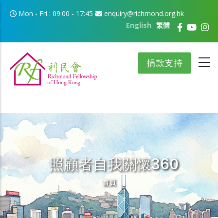
移至主內容
Mon - Fri : 09:00 - 17:45
enquiry@richmond.org.hk
English
繁體
捐款支持
照顧者自我關懷360
導航連結
首頁