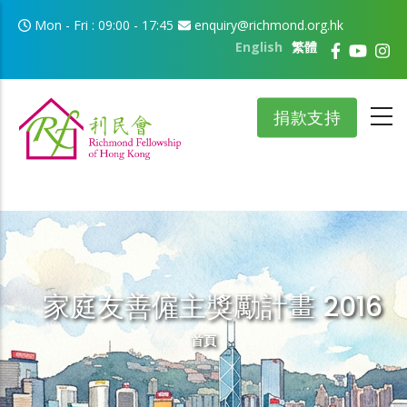
移至主內容
Mon - Fri : 09:00 - 17:45
enquiry@richmond.org.hk
English
繁體
捐款支持
家庭友善僱主獎勵計畫 2016
導航連結
首頁