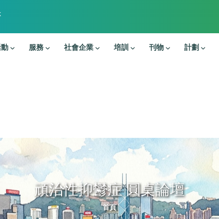
k
活動
服務
社會企業
培訓
刊物
計劃
頑治性抑鬱症 圓桌論壇
導航連結
首頁