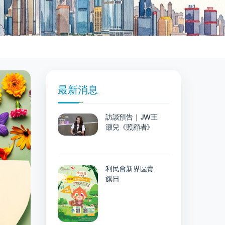
最新消息
訪談預告｜JW王
灝兒《照顧者》
利民會新界區賣
旗日