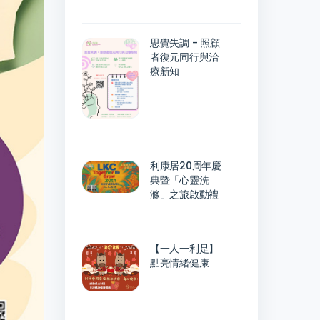
思覺失調 - 照顧
者復元同行與治
療新知
利康居20周年慶
典暨「心靈洗
滌」之旅啟動禮
【一人一利是】
點亮情緒健康