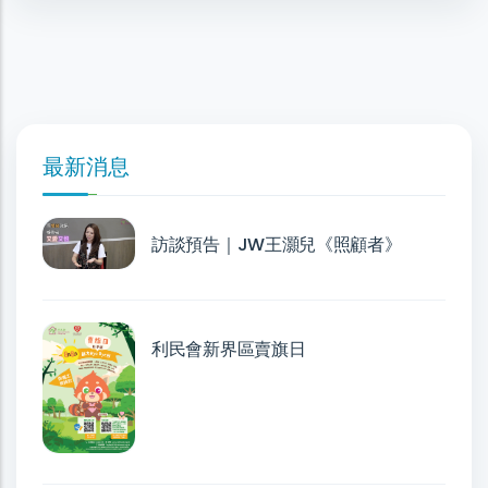
最新消息
訪談預告｜JW王灝兒《照顧者》
利民會新界區賣旗日