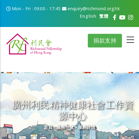
移至主內容
Mon - Fri : 09:00 - 17:45
enquiry@richmond.org.hk
English
繁體
捐款支持
廣州利民精神健康社會工作資
源中心
導航連結
首頁
-
服務一覽
-
服務詳情