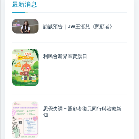
最新消息
訪談預告｜JW王灝兒《照顧者》
利民會新界區賣旗日
思覺失調 - 照顧者復元同行與治療新
知