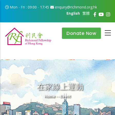
Skip to main content
Mon - Fri : 09:00 - 17:45
enquiry@richmond.org.hk
English
繁體
Donate Now
在家線上運動
Breadcrumb
Home
-
-
Event