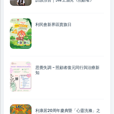
訪談預告｜JW王灝兒《照顧者》
利民會新界區賣旗日
思覺失調 - 照顧者復元同行與治療新
知
利康居20周年慶典暨「心靈洗滌」之